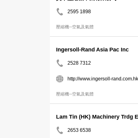
2595 1898
壓縮機─空氣及氣體
Ingersoll-Rand Asia Pac Inc
2528 7312
http://www.ingersoll-rand.com.h
壓縮機─空氣及氣體
Lam Tin (HK) Machinery Trdg 
2653 6538