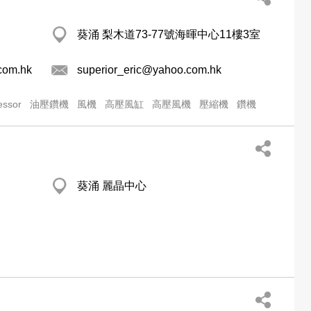
葵涌 梨木道73-77號海暉中心11樓3室
.com.hk
superior_eric@yahoo.com.hk
essor
油壓鑽機
風機
高壓風缸
高壓風機
壓縮機
鑽機
葵涌 麗晶中心