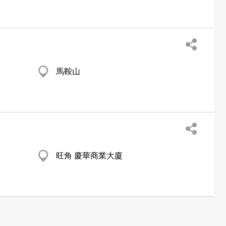
馬鞍山
旺角 慶華商業大廈