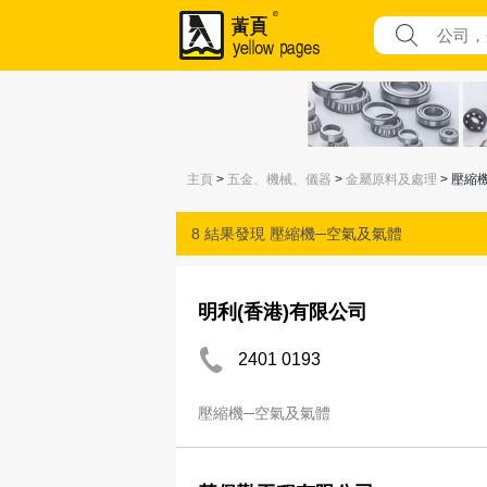
主頁
>
五金、機械、儀器
>
金屬原料及處理
> 壓縮
8 結果發現
壓縮機─空氣及氣體
明利(香港)有限公司
2401 0193
壓縮機─空氣及氣體