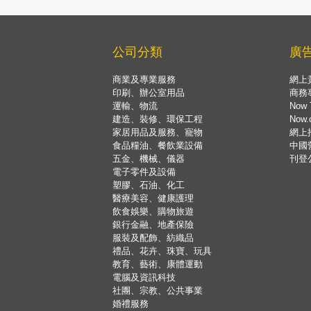
公司分類
廣
商業及專業服務
網上
印刷、辦公室用品
商務
運輸、物流
Now 
建造、裝修、環保工程
Now
家居用品及服務、寵物
網上
食品糧油、餐飲業設備
中國
五金、機械、儀器
刊登
電子零件及設備
塑膠、石油、化工
醫療美容、健康護理
飲食娛樂、購物旅遊
銀行金融、地產保險
服裝及配飾、紡織品
禮品、花卉、珠寶、玩具
教育、藝術、康體運動
電腦及資訊科技
社團、宗教、公共事業
婚禮服務