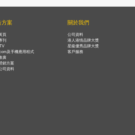
告方案
關於我們
黃頁
公司資料
專刊
港人港情品牌大獎
TV
星級優秀品牌大獎
.com及手機應用程式
客戶服務
推廣
營銷方案
公司資料