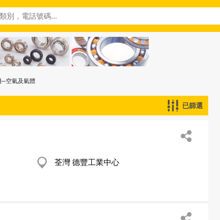
機─空氣及氣體
已篩選
荃灣 德豐工業中心