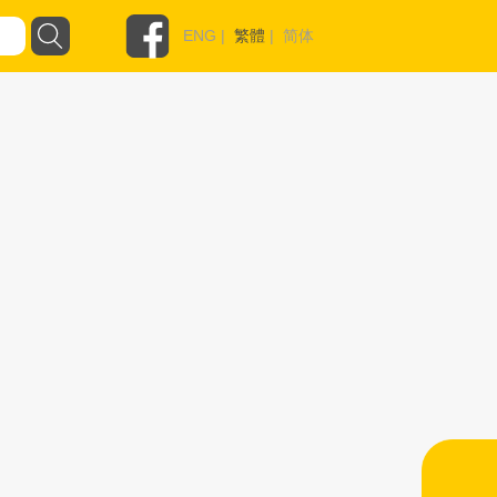
ENG
|
繁體
|
简体