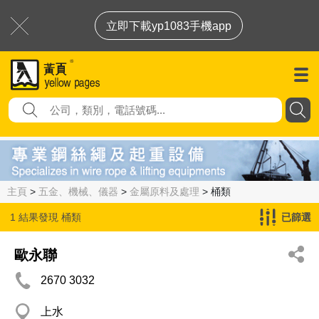
立即下載yp1083手機app
主頁
>
五金、機械、儀器
>
金屬原料及處理
> 桶類
1 結果發現
桶類
已篩選
歐永聯
2670 3032
上水