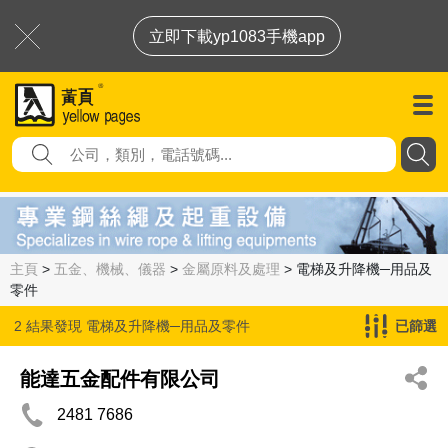
立即下載yp1083手機app
主頁
>
五金、機械、儀器
>
金屬原料及處理
> 電梯及升降機─用品及
零件
2 結果發現
電梯及升降機─用品及零件
已篩選
能達五金配件有限公司
2481 7686