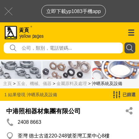
立即下載yp1083手機app
主頁
>
五金、機械、儀器
>
金屬原料及處理
> 沖晒系統及設備
1 結果發現
沖晒系統及設備
已篩選
中港照相器材集團有限公司
2408 8663
荃灣 德士古道220-248號荃灣工業中心8樓