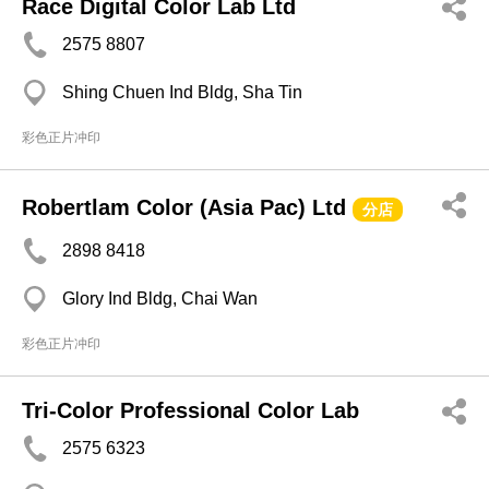
Race Digital Color Lab Ltd
2575 8807
Shing Chuen Ind Bldg, Sha Tin
彩色正片冲印
Robertlam Color (Asia Pac) Ltd
分店
2898 8418
Glory Ind Bldg, Chai Wan
彩色正片冲印
Tri-Color Professional Color Lab
2575 6323