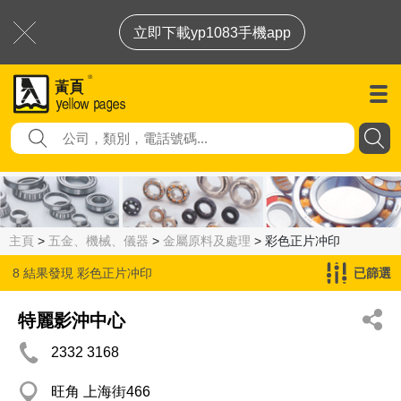
立即下載yp1083手機app
主頁
>
五金、機械、儀器
>
金屬原料及處理
> 彩色正片冲印
8 結果發現
彩色正片冲印
已篩選
特麗影沖中心
2332 3168
旺角 上海街466