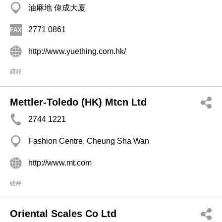
油麻地 偉成大廈
2771 0861
http://www.yuething.com.hk/
磅秤
Mettler-Toledo (HK) Mtcn Ltd
2744 1221
Fashion Centre, Cheung Sha Wan
http://www.mt.com
磅秤
Oriental Scales Co Ltd