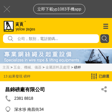
立即下載yp1083手機app
主頁
>
五金、機械、儀器
>
金屬原料及處理
> 磅秤
13 結果發現
磅秤
已篩選
昌錦磅廠有限公司
2381 8818
深水埗 南昌街34