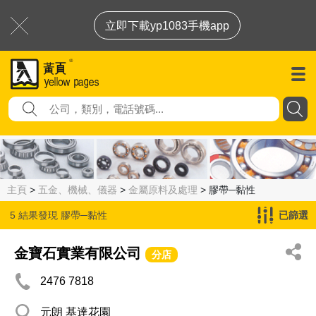
立即下載yp1083手機app
主頁
>
五金、機械、儀器
>
金屬原料及處理
> 膠帶─黏性
5 結果發現
膠帶─黏性
已篩選
金寶石實業有限公司
分店
2476 7818
元朗 基達花園