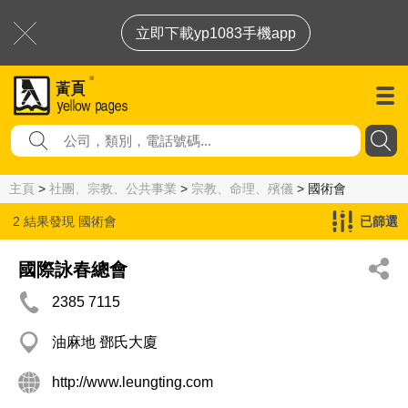
立即下載yp1083手機app
主頁
>
社團、宗教、公共事業
>
宗教、命理、殯儀
> 國術會
2 結果發現
國術會
已篩選
國際詠春總會
2385 7115
油麻地 鄧氏大廈
http://www.leungting.com