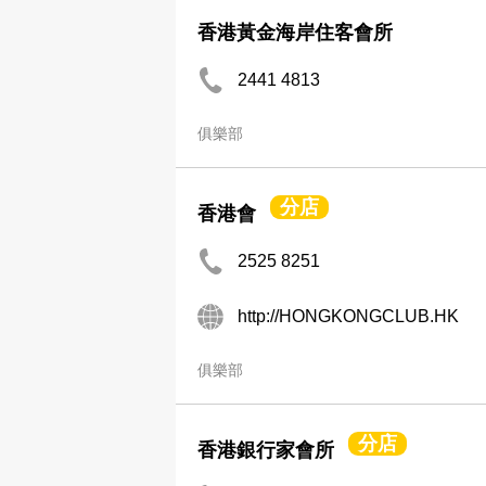
香港黃金海岸住客會所
2441 4813
俱樂部
分店
香港會
2525 8251
http://HONGKONGCLUB.HK
俱樂部
分店
香港銀行家會所