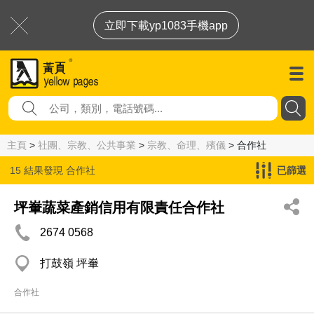
立即下載yp1083手機app
主頁
>
社團、宗教、公共事業
>
宗教、命理、殯儀
> 合作社
15 結果發現
合作社
已篩選
坪輋蔬菜產銷信用有限責任合作社
2674 0568
打鼓嶺 坪輋
合作社