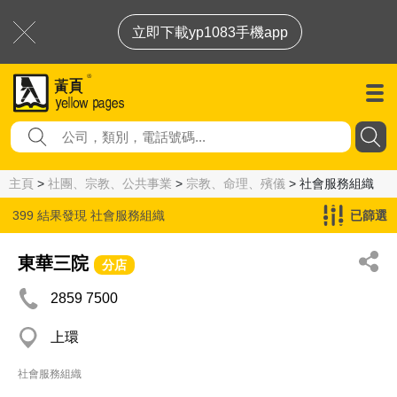
立即下載yp1083手機app
主頁
>
社團、宗教、公共事業
>
宗教、命理、殯儀
> 社會服務組織
399 結果發現
社會服務組織
已篩選
東華三院
分店
2859 7500
上環
社會服務組織