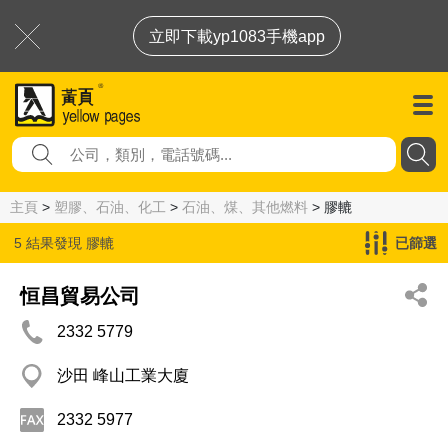
立即下載yp1083手機app
主頁
>
塑膠、石油、化工
>
石油、煤、其他燃料
> 膠轆
5 結果發現
膠轆
已篩選
恒昌貿易公司
2332 5779
沙田 峰山工業大廈
2332 5977