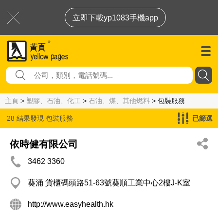
立即下載yp1083手機app
主頁
>
塑膠、石油、化工
>
石油、煤、其他燃料
> 包裝服務
28 結果發現
包裝服務
已篩選
依時健有限公司
3462 3360
葵涌 貨櫃碼頭路51-63號葵順工業中心2樓J-K室
http://www.easyhealth.hk