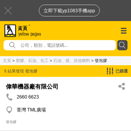
立即下載yp1083手機app
主頁
>
塑膠、石油、化工
>
石油、煤、其他燃料
> 發泡膠
9 結果發現
發泡膠
已篩選
偉華機器廠有限公司
2660 6623
荃灣 TML廣場
發泡膠