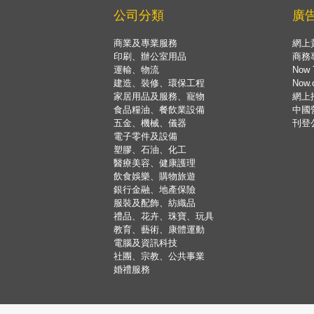
公司分類
廣
商業及專業服務
網上
印刷、辦公室用品
商務
運輸、物流
Now 
建造、裝修、環保工程
Now
家居用品及服務、寵物
網上
食品糧油、餐飲業設備
中國
五金、機械、儀器
刊登
電子零件及設備
塑膠、石油、化工
醫療美容、健康護理
飲食娛樂、購物旅遊
銀行金融、地產保險
服裝及配飾、紡織品
禮品、花卉、珠寶、玩具
教育、藝術、康體運動
電腦及資訊科技
社團、宗教、公共事業
婚禮服務