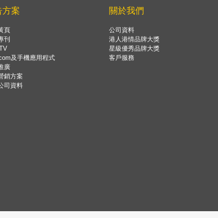
告方案
關於我們
黃頁
公司資料
專刊
港人港情品牌大獎
TV
星級優秀品牌大獎
.com及手機應用程式
客戶服務
推廣
營銷方案
公司資料