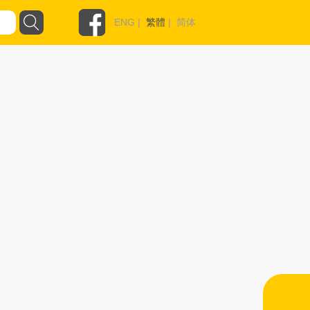
ENG
|
繁體
|
简体