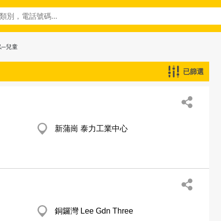
俬─兒童
已篩選
新蒲崗 泰力工業中心
銅鑼灣 Lee Gdn Three