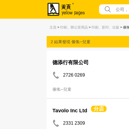
主頁
>
印刷、辦公室用品
>
印刷、影印、出版
> 傢
2 結果發現
傢俬─兒童
德添行有限公司
2726 0269
傢俬─兒童
分店
Tavolo Inc Ltd
2331 2309