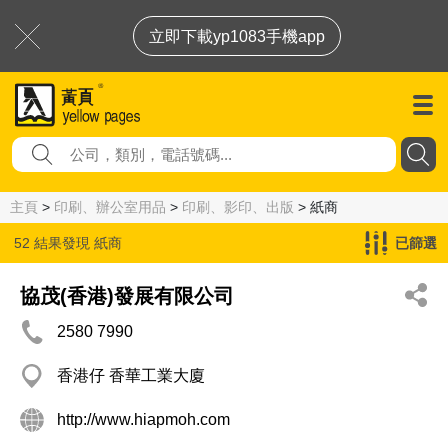
立即下載yp1083手機app
主頁
>
印刷、辦公室用品
>
印刷、影印、出版
> 紙商
52 結果發現
紙商
已篩選
協茂(香港)發展有限公司
2580 7990
香港仔 香華工業大廈
http://www.hiapmoh.com