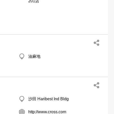
201店
油麻地
沙田 Haribest Ind Bldg
http://www.cross.com