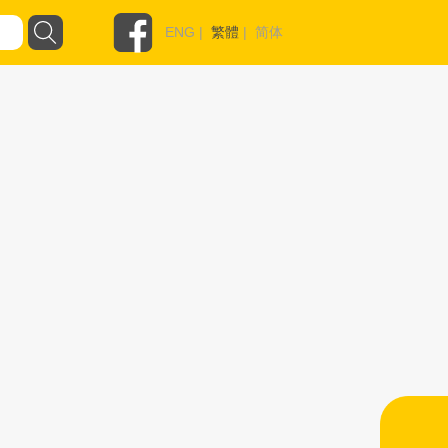
ENG
|
繁體
|
简体