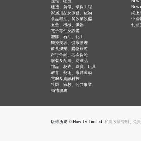
運輸、物流
Now 
建造、裝修、環保工程
Now
家居用品及服務、寵物
網上
食品糧油、餐飲業設備
中國
五金、機械、儀器
刊登
電子零件及設備
塑膠、石油、化工
醫療美容、健康護理
飲食娛樂、購物旅遊
銀行金融、地產保險
服裝及配飾、紡織品
禮品、花卉、珠寶、玩具
教育、藝術、康體運動
電腦及資訊科技
社團、宗教、公共事業
婚禮服務
版權所屬 © Now TV Limited.
私隱政策聲明
,
免責