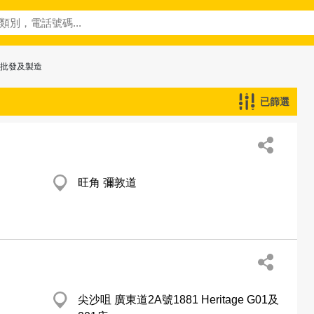
─批發及製造
已篩選
旺角 彌敦道
尖沙咀 廣東道2A號1881 Heritage G01及