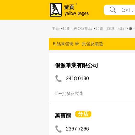
主頁
>
印刷、辦公室用品
>
印刷、影印、出版
> 筆
5 結果發現
筆─批發及製造
倡源筆業有限公司
2418 0180
筆─批發及製造
分店
萬寶龍
2367 7266