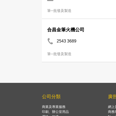
筆─批發及製造
合昌金筆火機公司
2543 3689
筆─批發及製造
公司分類
廣
商業及專業服務
網上
印刷、辦公室用品
商務