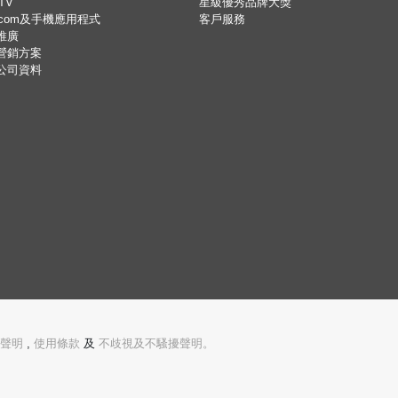
TV
星級優秀品牌大獎
.com及手機應用程式
客戶服務
推廣
營銷方案
公司資料
聲明
,
使用條款
及
不歧視及不騷擾聲明。