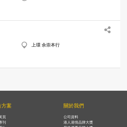
上環 余崇本行
告方案
關於我們
黃頁
公司資料
專刊
港人港情品牌大獎