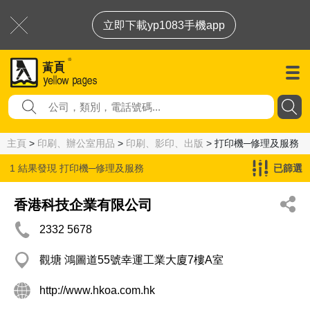
立即下載yp1083手機app
主頁
>
印刷、辦公室用品
>
印刷、影印、出版
> 打印機─修理及服務
1 結果發現
打印機─修理及服務
已篩選
香港科技企業有限公司
2332 5678
觀塘 鴻圖道55號幸運工業大廈7樓A室
http://www.hkoa.com.hk