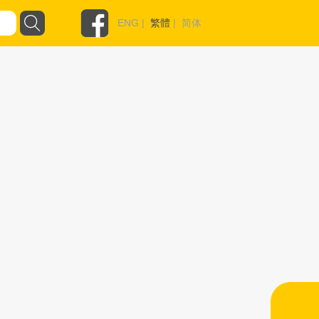
ENG
|
繁體
|
简体