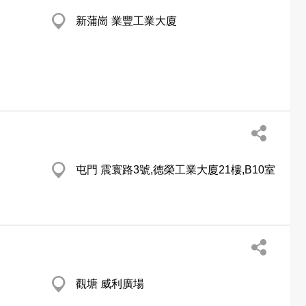
新蒲崗 業豐工業大廈
屯門 震寰路3號,德榮工業大廈21樓,B10室
觀塘 威利廣場