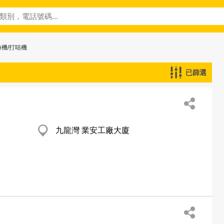
時機/打咭機
已篩選
九龍灣 業安工廠大廈