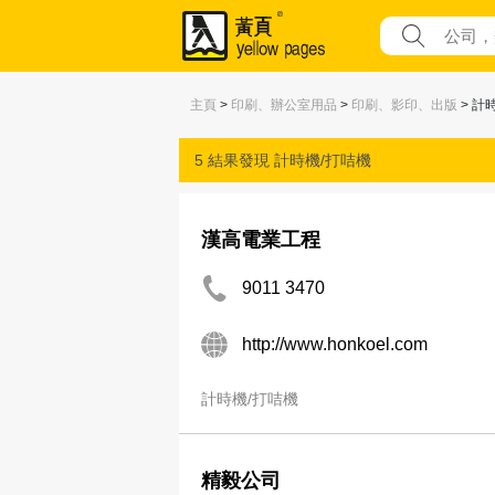
主頁
>
印刷、辦公室用品
>
印刷、影印、出版
> 計
5 結果發現
計時機/打咭機
漢高電業工程
9011 3470
http://www.honkoel.com
計時機/打咭機
精毅公司