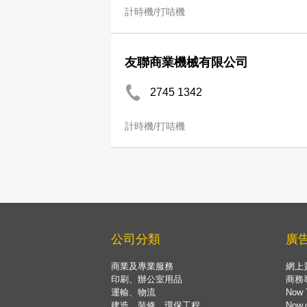
計時機/打咭機
友聯商業機械有限公司
2745 1342
計時機/打咭機
公司分類
廣
商業及專業服務
網上
印刷、辦公室用品
商務
運輸、物流
Now 
建造、裝修、環保工程
Now