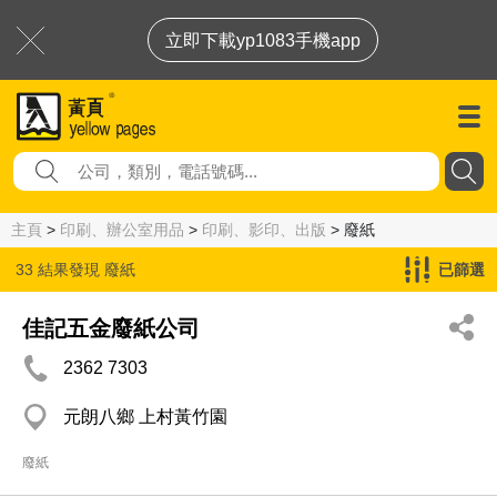
立即下載yp1083手機app
主頁
>
印刷、辦公室用品
>
印刷、影印、出版
> 廢紙
33 結果發現
廢紙
已篩選
佳記五金廢紙公司
2362 7303
元朗八鄉 上村黃竹園
廢紙