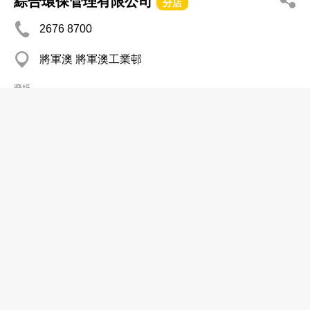
綜合環保管理有限公司
分店
2676 8700
將軍澳 將軍澳工業邨
廢紙
德利五金紙業公司
2838 4819
柴灣 常安街
廢紙
錦記
2816 6116