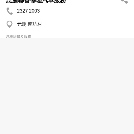
忠源聯營修理汽車服務
2327 2003
元朗 南坑村
汽車維修及服務
昌利車行
2575 7983
灣仔
汽車維修及服務
明利汽車工程公司
2343 7221