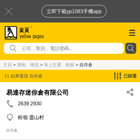
立即下載yp1083手機app
主頁
>
運輸、物流
>
海上交通、船艇
> 自存倉
11 結果發現
自存倉
已篩選
易達存迷你倉有限公司
2639 2930
粉嶺 靈山村
自存倉