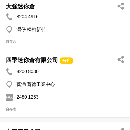
大強迷你倉
8204 4916
灣仔 松柏新邨
自存倉
四季迷你倉有限公司
分店
8200 8030
葵涌 葵德工業中心
2480 1263
自存倉