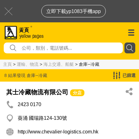
立即下載yp1083手機app
主頁
>
運輸、物流
>
海上交通、船艇
> 倉庫─冷藏
8 結果發現
倉庫─冷藏
已篩選
其士冷藏物流有限公司
分店
2423 0170
葵涌 國瑞路124-130號
http://www.chevalier-logistics.com.hk