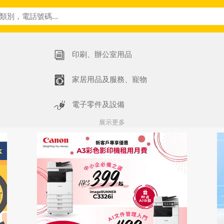
印刷、辦公室用品
家居用品及服務、寵物
電子零件及設備
展示更多