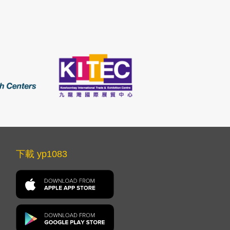
下載 yp1083