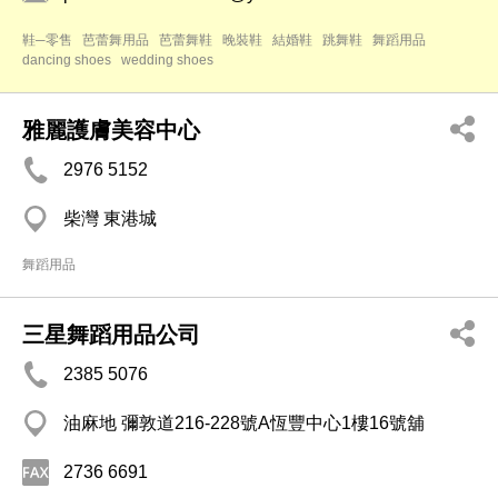
鞋─零售
芭蕾舞用品
芭蕾舞鞋
晚裝鞋
結婚鞋
跳舞鞋
舞蹈用品
dancing shoes
wedding shoes
雅麗護膚美容中心
2976 5152
柴灣 東港城
舞蹈用品
三星舞蹈用品公司
2385 5076
油麻地 彌敦道216-228號A恆豐中心1樓16號舖
2736 6691