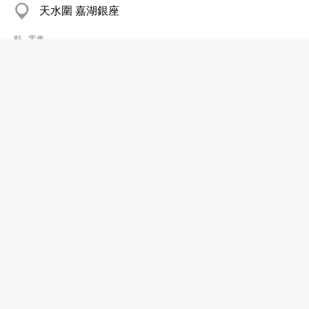
天水圍 嘉湖銀座
鞋─零售
美滿新娘鞋
2787 0196
旺角 金都商場
倫敦芭蕾舞學校
2397 4769
旺角
舞蹈教授