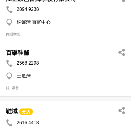
2894 9238
銅鑼灣 百富中心
舞蹈教授
百樂鞋舖
2568 2298
土瓜灣
鞋─零售
鞋域
分店
2616 4418