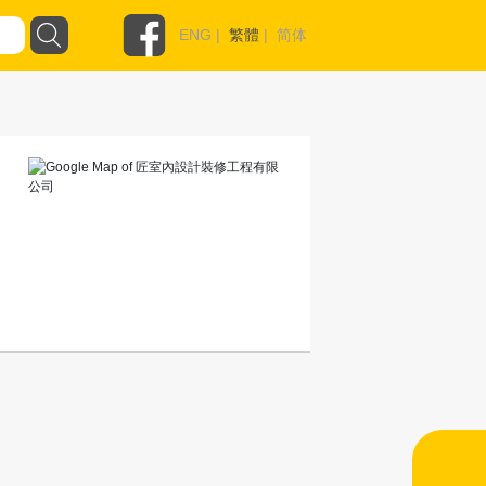
ENG
|
繁體
|
简体