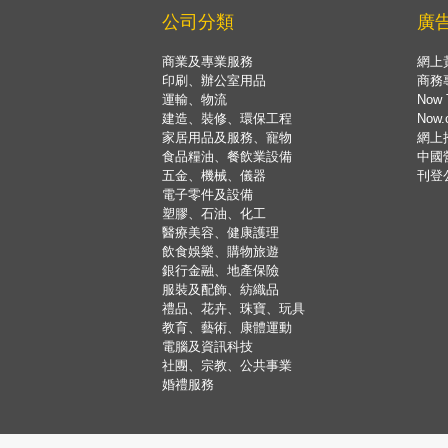
公司分類
廣
商業及專業服務
網上
印刷、辦公室用品
商務
運輸、物流
Now 
建造、裝修、環保工程
Now
家居用品及服務、寵物
網上
食品糧油、餐飲業設備
中國
五金、機械、儀器
刊登
電子零件及設備
塑膠、石油、化工
醫療美容、健康護理
飲食娛樂、購物旅遊
銀行金融、地產保險
服裝及配飾、紡織品
禮品、花卉、珠寶、玩具
教育、藝術、康體運動
電腦及資訊科技
社團、宗教、公共事業
婚禮服務