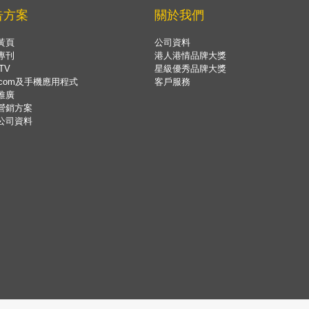
告方案
關於我們
黃頁
公司資料
專刊
港人港情品牌大獎
TV
星級優秀品牌大獎
.com及手機應用程式
客戶服務
推廣
營銷方案
公司資料