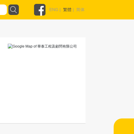
ENG
|
繁體
|
简体