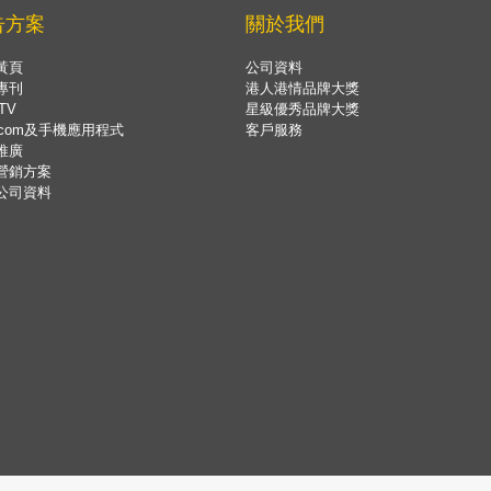
告方案
關於我們
黃頁
公司資料
專刊
港人港情品牌大獎
TV
星級優秀品牌大獎
.com及手機應用程式
客戶服務
推廣
營銷方案
公司資料