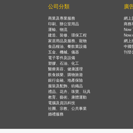
公司分類
廣
商業及專業服務
網上
印刷、辦公室用品
商務
運輸、物流
Now 
建造、裝修、環保工程
Now
家居用品及服務、寵物
網上
食品糧油、餐飲業設備
中國
五金、機械、儀器
刊登
電子零件及設備
塑膠、石油、化工
醫療美容、健康護理
飲食娛樂、購物旅遊
銀行金融、地產保險
服裝及配飾、紡織品
禮品、花卉、珠寶、玩具
教育、藝術、康體運動
電腦及資訊科技
社團、宗教、公共事業
婚禮服務