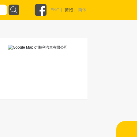
ENG
|
繁體
|
简体