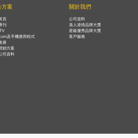
告方案
關於我們
黃頁
公司資料
專刊
港人港情品牌大獎
TV
星級優秀品牌大獎
.com及手機應用程式
客戶服務
推廣
營銷方案
公司資料