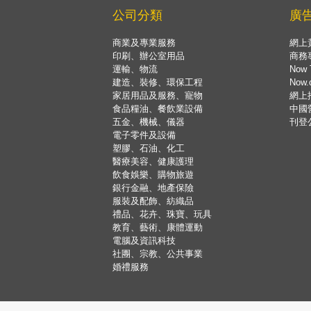
公司分類
廣
商業及專業服務
網上
印刷、辦公室用品
商務
運輸、物流
Now 
建造、裝修、環保工程
Now
家居用品及服務、寵物
網上
食品糧油、餐飲業設備
中國
五金、機械、儀器
刊登
電子零件及設備
塑膠、石油、化工
醫療美容、健康護理
飲食娛樂、購物旅遊
銀行金融、地產保險
服裝及配飾、紡織品
禮品、花卉、珠寶、玩具
教育、藝術、康體運動
電腦及資訊科技
社團、宗教、公共事業
婚禮服務