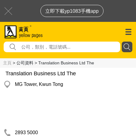
立即下載yp1083手機app
主頁
> 公司資料 > Translation Business Ltd The
Translation Business Ltd The
MG Tower, Kwun Tong
2893 5000