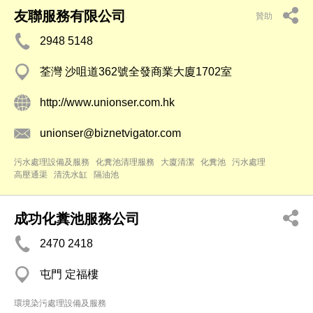
友聯服務有限公司
贊助
2948 5148
荃灣 沙咀道362號全發商業大廈1702室
http://www.unionser.com.hk
unionser@biznetvigator.com
污水處理設備及服務
化糞池清理服務
大廈清潔
化糞池
污水處理
高壓通渠
清洗水缸
隔油池
成功化糞池服務公司
2470 2418
屯門 定福樓
環境染污處理設備及服務