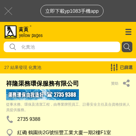
立即下載yp1083手機app
27 結果發現
化糞池
已篩選
祥隆渠務環保服務有限公司
贊助
從事水務、環保及清潔工程，由專業牌照員工、註冊安全主任及合資格技術人
員提供服務。
2735 9388
紅磡 鶴園街2G號恒豐工業大廈一期2樓F1室