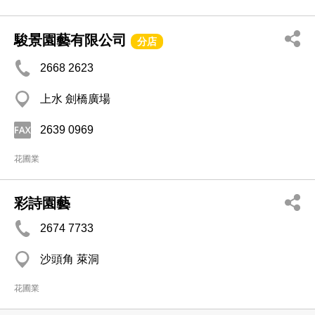
駿景園藝有限公司
分店
2668 2623
上水 劍橋廣場
2639 0969
花圃業
彩詩園藝
2674 7733
沙頭角 萊洞
花圃業