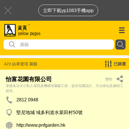
立即下載yp1083手機app
423 結果發現
園藝
已篩選
怡富花園有限公司
贊助
承接各項大小私人屋苑及機構等園藝工程，提供花園設計、天台綠化及修樹工
程等。
2812 0948
堅尼地城 域多利道水菜田村50號
http://www.pnfgarden.hk