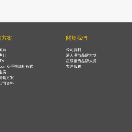
告方案
關於我們
黃頁
公司資料
專刊
港人港情品牌大獎
TV
星級優秀品牌大獎
.com及手機應用程式
客戶服務
推廣
營銷方案
公司資料