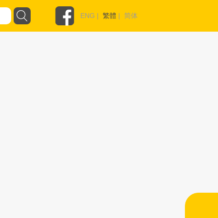
ENG
|
繁體
|
简体