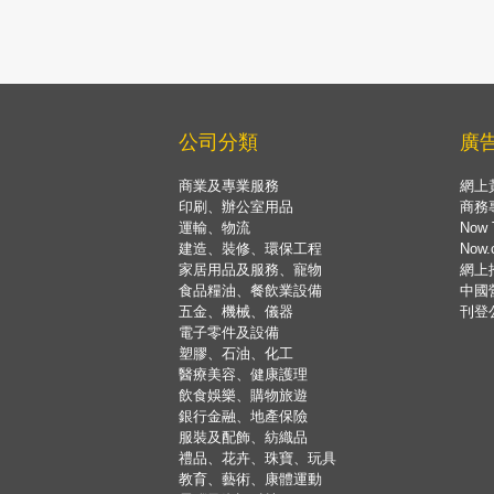
公司分類
廣
商業及專業服務
網上
印刷、辦公室用品
商務
運輸、物流
Now 
建造、裝修、環保工程
Now
家居用品及服務、寵物
網上
食品糧油、餐飲業設備
中國
五金、機械、儀器
刊登
電子零件及設備
塑膠、石油、化工
醫療美容、健康護理
飲食娛樂、購物旅遊
銀行金融、地產保險
服裝及配飾、紡織品
禮品、花卉、珠寶、玩具
教育、藝術、康體運動