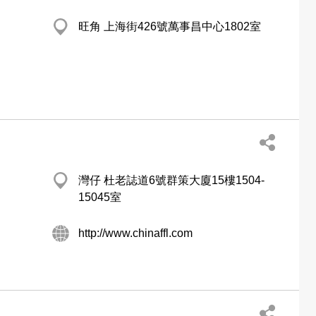
旺角 上海街426號萬事昌中心1802室
灣仔 杜老誌道6號群策大廈15樓1504-
15045室
http://www.chinaffl.com