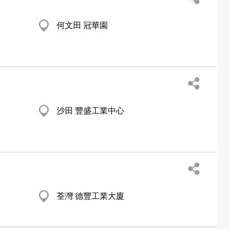
何文田 冠華園
沙田 豐盛工業中心
荃灣 德豐工業大廈