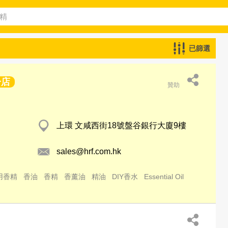
已篩選
分店
贊助
上環 文咸西街18號盤谷銀行大廈9樓
sales@hrf.com.hk
用香精
香油
香精
香薰油
精油
DIY香水
Essential Oil