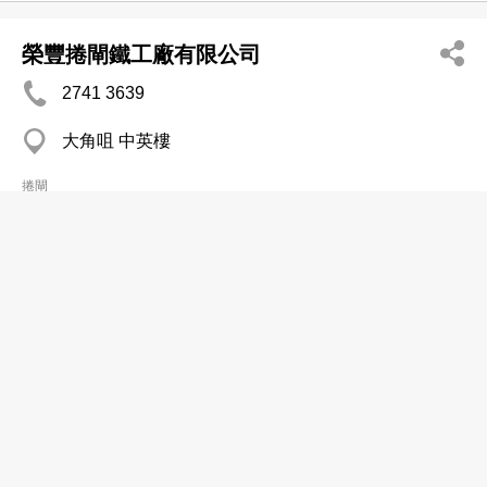
榮豐捲閘鐵工廠有限公司
2741 3639
大角咀 中英樓
捲閘
永明鋼鐵閘中心
2393 3039
旺角 凱途發展大廈
鐵閘工程
鼎豐鋁窗鋼閘設計裝修工程公司