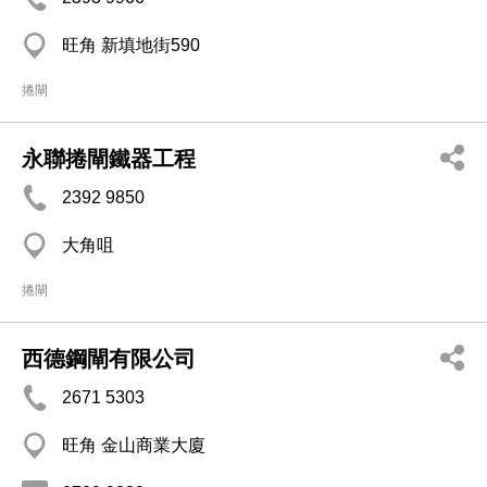
旺角 新填地街590
捲閘
永聯捲閘鐵器工程
2392 9850
大角咀
捲閘
西德鋼閘有限公司
2671 5303
旺角 金山商業大廈