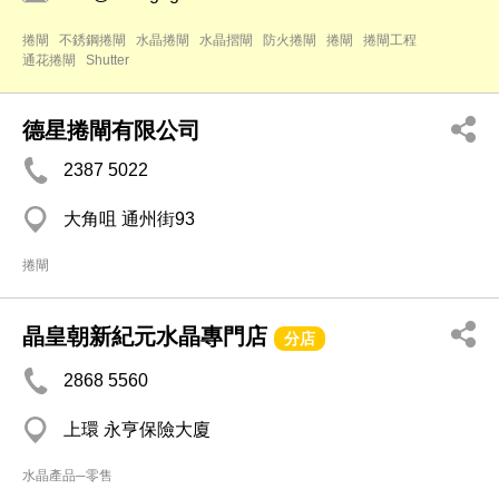
捲閘
不銹鋼捲閘
水晶捲閘
水晶摺閘
防火捲閘
捲閘
捲閘工程
通花捲閘
Shutter
德星捲閘有限公司
2387 5022
大角咀 通州街93
捲閘
晶皇朝新紀元水晶專門店
分店
2868 5560
上環 永亨保險大廈
水晶產品─零售