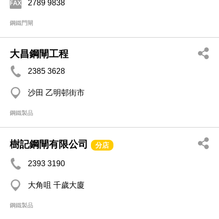
2789 9838
鋼鐵門閘
大昌鋼閘工程
2385 3628
沙田 乙明邨街市
鋼鐵製品
樹記鋼閘有限公司
分店
2393 3190
大角咀 千歲大廈
鋼鐵製品