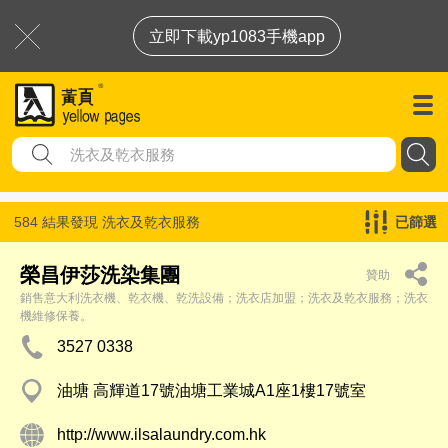
立即下載yp1083手機app
584 結果發現
洗衣及乾衣服務
已篩選
榮昌伊莎洗染集團
贊助
銷售意大利洗衣機、乾衣機、乾洗設備；洗衣店加盟；洗衣及乾衣服務；洗衣
機維修保養。
3527 0338
油塘 高輝道17號油塘工業城A1座1樓17號室
http://www.ilsalaundry.com.hk