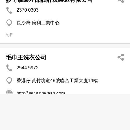
2370 0303
長沙灣 億利工業中心
制服
毛巾王洗衣公司
2544 5972
香港仔 黃竹坑道48號聯合工業大廈14樓
http://www.dhwash.com
洗衣及乾衣服務
Laundry
洗毛巾
洗衣
洗衣工場
洗衣廠
乾洗
香港稅務及會計顧問有限公司