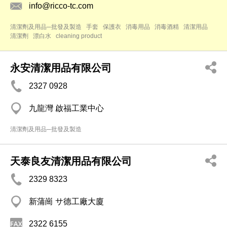
info@ricco-tc.com
清潔劑及用品─批發及製造
手套
保護衣
消毒用品
消毒酒精
清潔用品
清潔劑
漂白水
cleaning product
永安清潔用品有限公司
2327 0928
九龍灣 啟福工業中心
清潔劑及用品─批發及製造
天泰良友清潔用品有限公司
2329 8323
新蒲崗 サ德工廠大廈
2322 6155