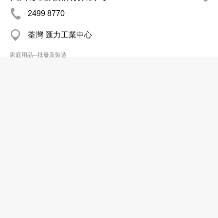
2499 8770
荃灣 匯力工業中心
家庭用品─批發及製造
聯合五金家庭用品
2467 3113
屯門 蝴蝶邨商業中心
家庭用品─零售
江氏水族用品有限公司
2493 8237
荃灣 長豐工業大廈