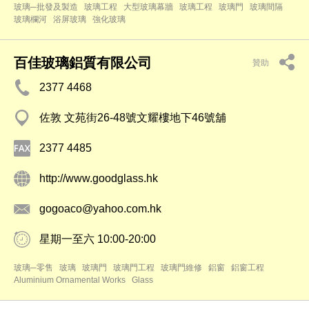
玻璃─批發及製造
玻璃工程
大型玻璃幕牆
玻璃工程
玻璃門
玻璃間隔
玻璃欄河
浴屏玻璃
強化玻璃
百佳玻璃鋁質有限公司
贊助
2377 4468
佐敦 文苑街26-48號文耀樓地下46號舖
2377 4485
http://www.goodglass.hk
gogoaco@yahoo.com.hk
星期一至六 10:00-20:00
玻璃─零售
玻璃
玻璃門
玻璃門工程
玻璃門維修
鋁窗
鋁窗工程
Aluminium Ornamental Works
Glass