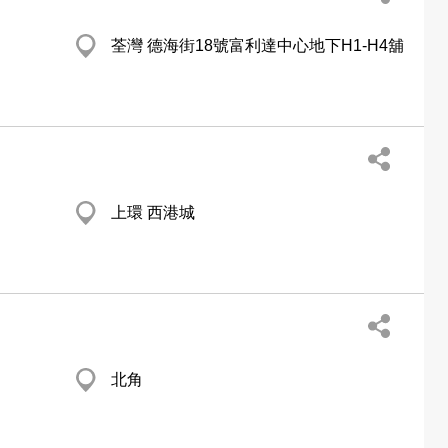
荃灣 德海街18號富利達中心地下H1-H4舖
上環 西港城
北角