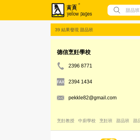
39 結果發現
甜品班
德信烹飪學校
2396 8771
2394 1434
pekkle82@gmail.com
烹飪教授
中廚學校
烹飪班
甜品班
甜