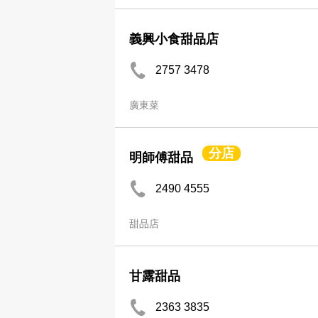
義興小食甜品店
2757 3478
廣東菜
分店
明師傅甜品
2490 4555
甜品店
甘露甜品
2363 3835