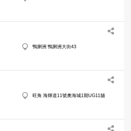
鴨脷洲 鴨脷洲大街43
旺角 海輝道11號奧海城1期UG11舖