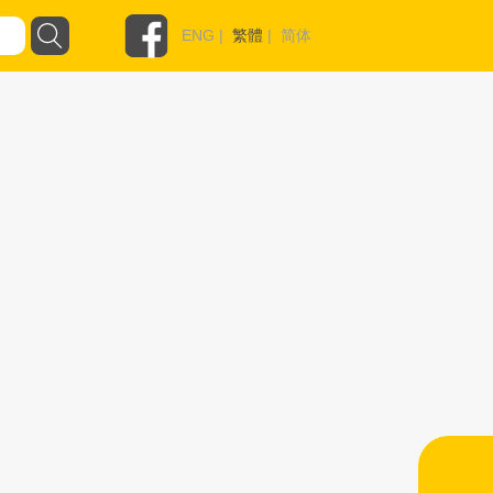
ENG
|
繁體
|
简体