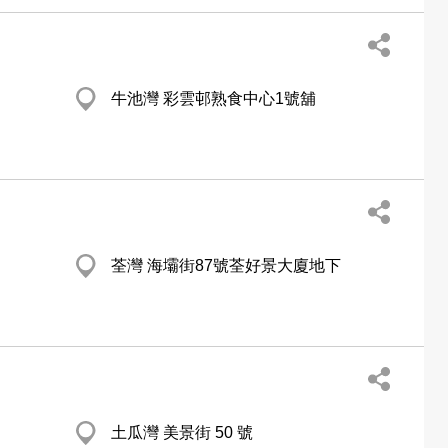
牛池灣 彩雲邨熟食中心1號舖
荃灣 海壩街87號荃好景大廈地下
土瓜灣 美景街 50 號