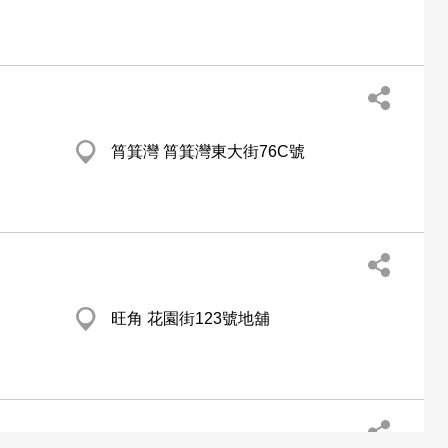
筲箕灣 筲箕灣東大街76C號
旺角 花園街123號地舖