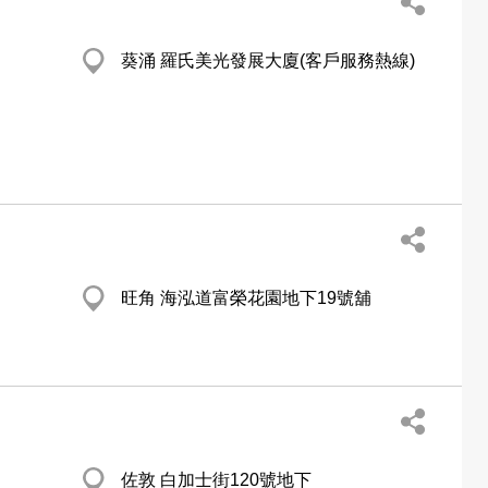
葵涌 羅氏美光發展大廈(客戶服務熱線)
旺角 海泓道富榮花園地下19號舖
佐敦 白加士街120號地下