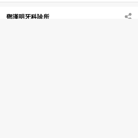
鄧漢明牙科診所
2452 4604
屯門 屯門花園
牙醫
鄧榮祖霍熙元會計師事務所
2541 0001
上環 德輔道中249-253號東寧大廈18樓1801-1803室
2543 5698
http://tangfokcpa.com.hk