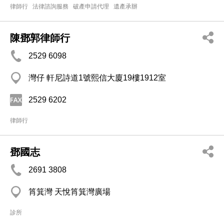
律師行
法律諮詢服務
破產申請代理
遺產承辦
陳鄧郭律師行
2529 6098
灣仔 軒尼詩道1號熙信大廈19樓1912室
2529 6202
律師行
鄧國志
2691 3808
筲箕灣 天悅筲箕灣廣場
診所