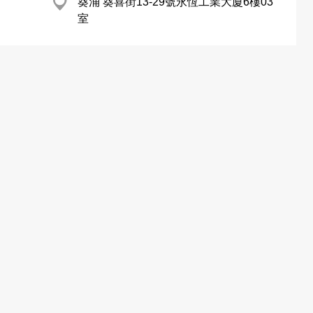
葵涌 葵喜街13-29號永恆工業大廈6樓03
室
屯門 億利樓
葵涌 豪華工業大廈