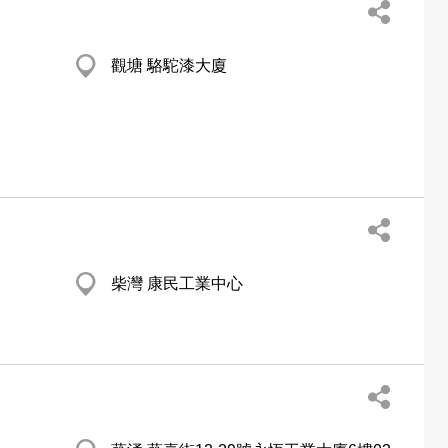
觀塘 駱駝漆大廈
柴灣 康民工業中心