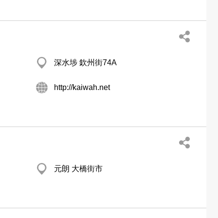
深水埗 欽州街74A
http://kaiwah.net
元朗 大橋街市