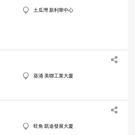
土瓜灣 新利華中心
葵涌 美聯工業大廈
旺角 凱途發展大廈