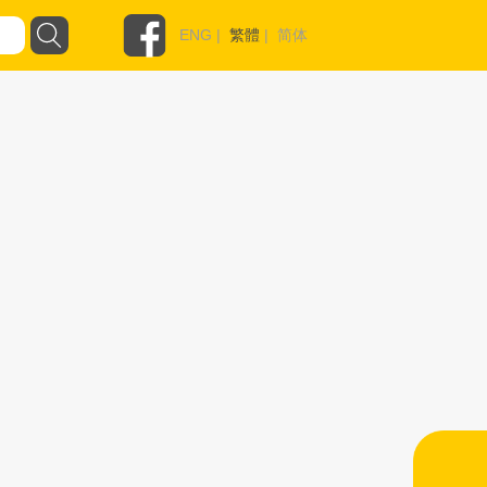
ENG
|
繁體
|
简体