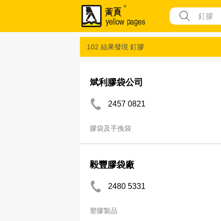
102 結果發現
釘膠
斌利膠袋公司
2457 0821
膠袋及手挽袋
毅豐膠袋廠
2480 5331
塑膠製品