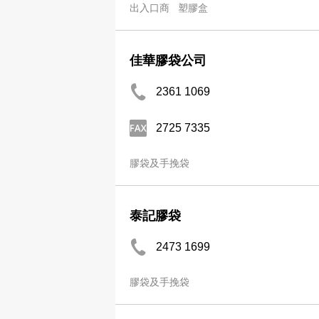
出入口商
塑膠盒
佳華膠袋公司
2361 1069
2725 7335
膠袋及手挽袋
泰記膠袋
2473 1699
膠袋及手挽袋