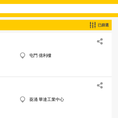
已篩選
屯門 億利樓
葵涌 華達工業中心