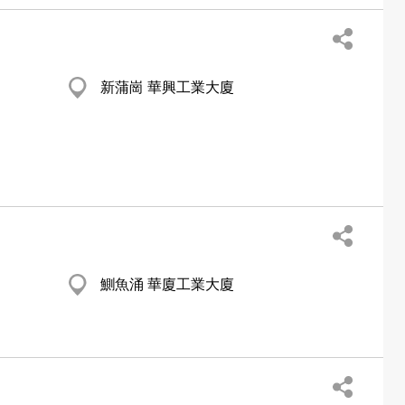
新蒲崗 華興工業大廈
鰂魚涌 華廈工業大廈