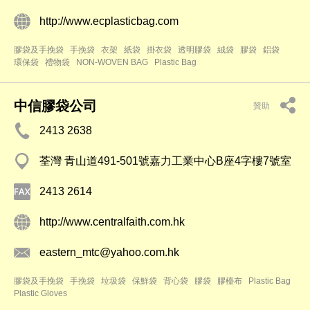
http://www.ecplasticbag.com
膠袋及手挽袋
手挽袋
衣架
紙袋
掛衣袋
透明膠袋
絨袋
膠袋
鋁袋
環保袋
禮物袋
NON-WOVEN BAG
Plastic Bag
中信膠袋公司
贊助
2413 2638
荃灣 青山道491-501號嘉力工業中心B座4字樓7號室
2413 2614
http://www.centralfaith.com.hk
eastern_mtc@yahoo.com.hk
膠袋及手挽袋
手挽袋
垃圾袋
保鮮袋
背心袋
膠袋
膠檯布
Plastic Bag
Plastic Gloves