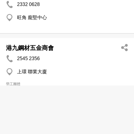
2332 0628
旺角 龐堅中心
港九鋼材五金商會
2545 2356
上環 聯業大廈
勞工團體
建豐五金機械鋼材有限公司
2793 0821
觀塘 鴻泰工業大廈