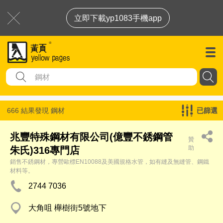
立即下載yp1083手機app
666 結果發現
鋼材
已篩選
兆豐特殊鋼材有限公司(億豐不銹鋼管
贊
助
朱氏)316專門店
銷售不銹鋼材，專營歐標EN10088及美國規格水管，如有縫及無縫管、鋼鐵
材料等。
2744 7036
大角咀 櫸樹街5號地下