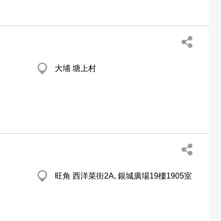
大埔 塘上村
旺角 西洋菜街2A, 銀城廣場19樓1905室