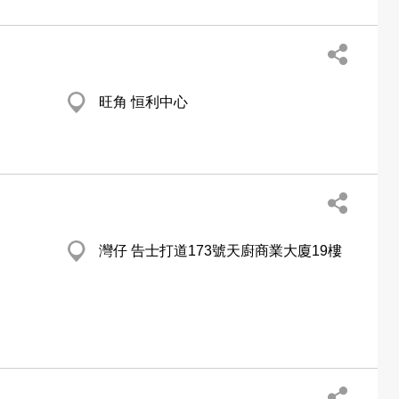
旺角 恒利中心
灣仔 告士打道173號天廚商業大廈19樓