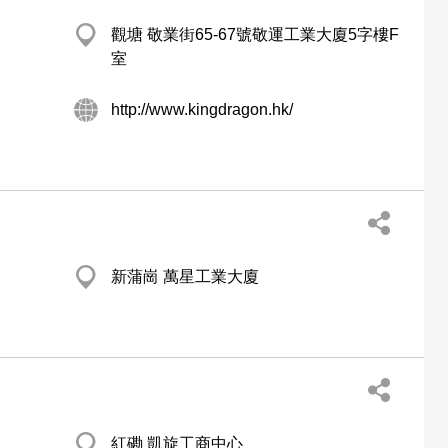
觀塘 敬業街65-67號敬運工業大廈5字樓F
室
http://www.kingdragon.hk/
新蒲崗 萬星工業大廈
紅磡 凱旋工商中心