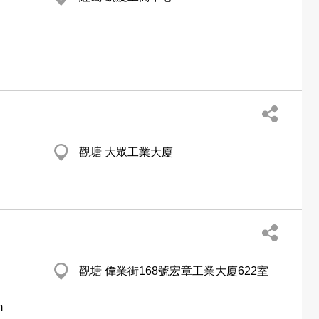
觀塘 大眾工業大廈
觀塘 偉業街168號宏章工業大廈622室
m