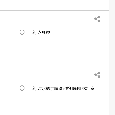
元朗 永興樓
元朗 洪水橋洪順路9號朗峰園7樓H室