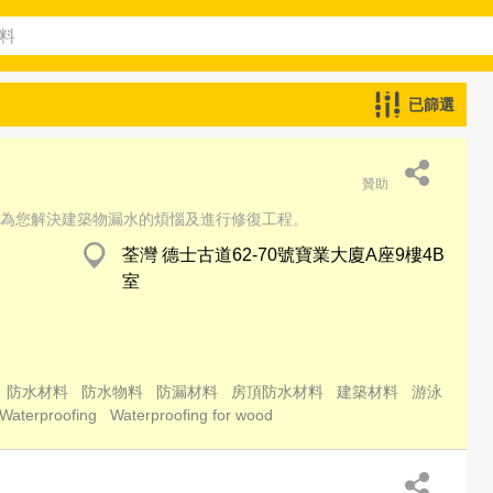
已篩選
贊助
為您解決建築物漏水的煩惱及進行修復工程。
荃灣 德士古道62-70號寶業大廈A座9樓4B
室
防水材料
防水物料
防漏材料
房頂防水材料
建築材料
游泳
Waterproofing
Waterproofing for wood