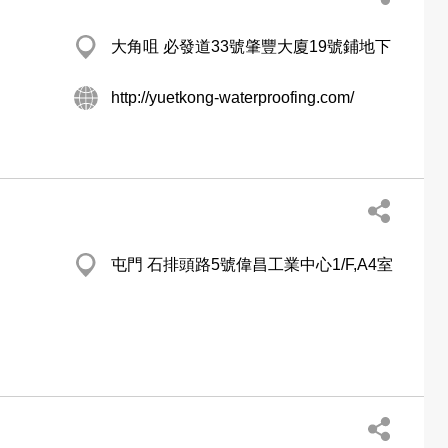
大角咀 必發道33號肇豐大廈19號鋪地下
http://yuetkong-waterproofing.com/
屯門 石排頭路5號偉昌工業中心1/F,A4室