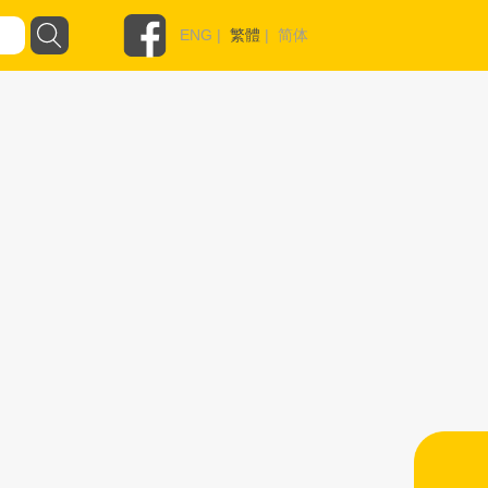
ENG
|
繁體
|
简体