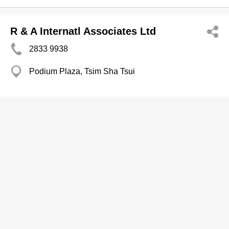
R & A Internatl Associates Ltd
2833 9938
Podium Plaza, Tsim Sha Tsui
J A M Salon
2997 0006
Kwong Yuen Est, Sha Tin
B & A Fashion
2656 2603