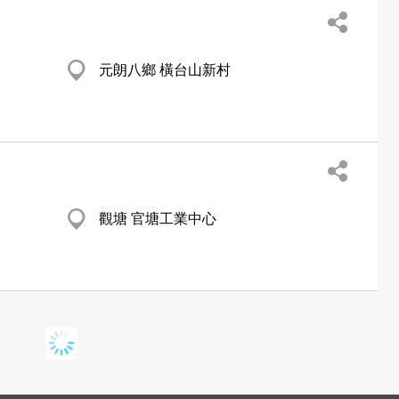
元朗八鄉 橫台山新村
觀塘 官塘工業中心