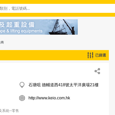
造商
已篩選
石塘咀 德輔道西418號太平洋廣場21樓
http://www.keio.com.hk
及系統─零售