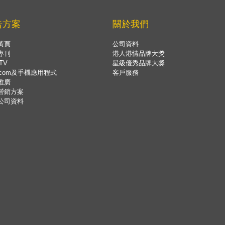
告方案
關於我們
黃頁
公司資料
專刊
港人港情品牌大獎
TV
星級優秀品牌大獎
.com及手機應用程式
客戶服務
推廣
營銷方案
公司資料