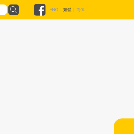
ENG
|
繁體
|
简体