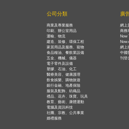
公司分類
廣
商業及專業服務
網上
印刷、辦公室用品
商務
運輸、物流
Now 
建造、裝修、環保工程
Now
家居用品及服務、寵物
網上
食品糧油、餐飲業設備
中國
五金、機械、儀器
刊登
電子零件及設備
塑膠、石油、化工
醫療美容、健康護理
飲食娛樂、購物旅遊
銀行金融、地產保險
服裝及配飾、紡織品
禮品、花卉、珠寶、玩具
教育、藝術、康體運動
電腦及資訊科技
社團、宗教、公共事業
婚禮服務