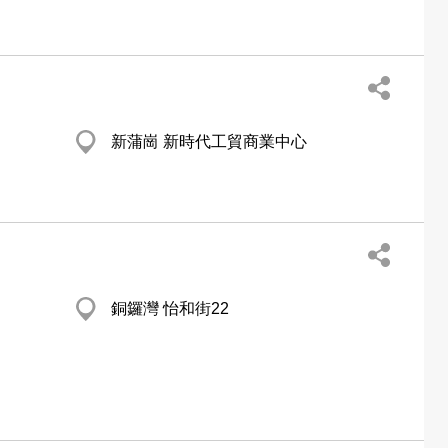
新蒲崗 新時代工貿商業中心
銅鑼灣 怡和街22