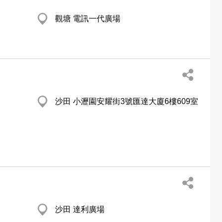
觀塘 電訊一代廣場
沙田 小瀝園安耀街3號匯達大廈6樓609室
沙田 達利廣場