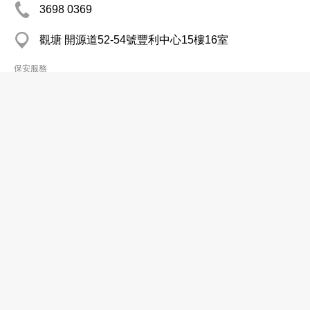
3698 0369
觀塘 開源道52-54號豐利中心15樓16室
保安服務
亞太保安服務有限公司
2322 9972
長沙灣 長沙灣道742-748號鴻昌大廈3樓E1- 2座
2992 0842
http://www.apss.com.hk
保安服務
佳信物業管理有限公司