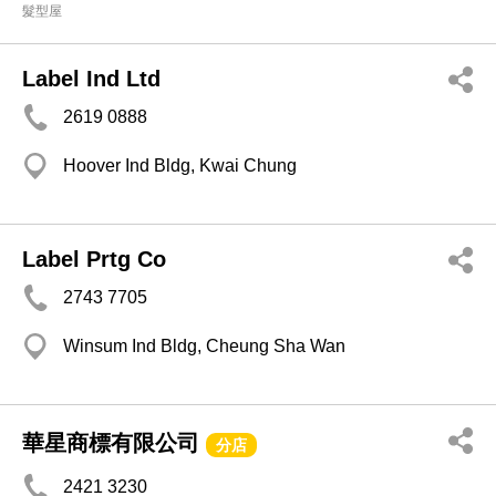
髮型屋
Label Ind Ltd
2619 0888
Hoover Ind Bldg, Kwai Chung
Label Prtg Co
2743 7705
Winsum Ind Bldg, Cheung Sha Wan
華星商標有限公司
分店
2421 3230