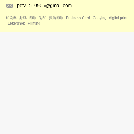
pdf21510905@gmail.com
印刷業─數碼
印刷
彩印
數碼印刷
Business Card
Copying
digital print
Lettershop
Printing