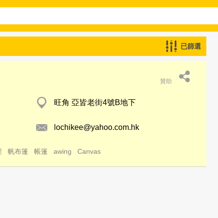
已篩選
贊助
旺角 亞皆老街4號B地下
lochikee@yahoo.com.hk
程
帆布篷
帳篷
awing
Canvas