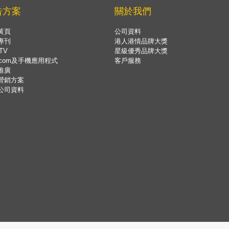
告方案
關於我們
黃頁
公司資料
專刊
港人港情品牌大獎
TV
星級優秀品牌大獎
.com及手機應用程式
客戶服務
推廣
營銷方案
公司資料