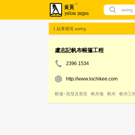
1 結果發現
awing
盧志記帆布帳篷工程
2396 1534
http://www.lochikee.com
帳篷─批發及製造
帆布篷
帆布
帆布工