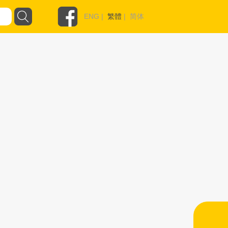
ENG
|
繁體
|
简体