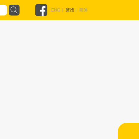
ENG
|
繁體
|
简体