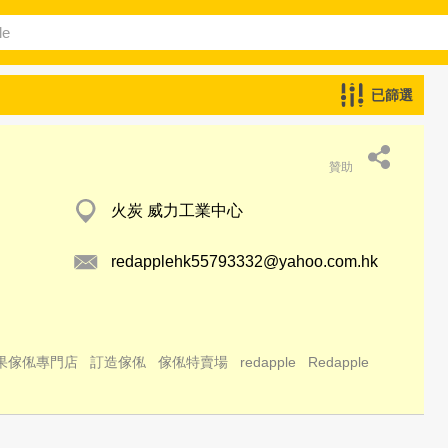
已篩選
贊助
火炭 威力工業中心
redapplehk55793332@yahoo.com.hk
果傢俬專門店
訂造傢俬
傢俬特賣場
redapple
Redapple