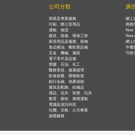
公司分類
廣
商業及專業服務
網上
印刷、辦公室用品
商務
運輸、物流
Now 
建造、裝修、環保工程
Now
家居用品及服務、寵物
網上
食品糧油、餐飲業設備
中國
五金、機械、儀器
刊登
電子零件及設備
塑膠、石油、化工
醫療美容、健康護理
飲食娛樂、購物旅遊
銀行金融、地產保險
服裝及配飾、紡織品
禮品、花卉、珠寶、玩具
教育、藝術、康體運動
電腦及資訊科技
社團、宗教、公共事業
婚禮服務