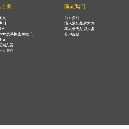
告方案
關於我們
黃頁
公司資料
專刊
港人港情品牌大獎
TV
星級優秀品牌大獎
.com及手機應用程式
客戶服務
推廣
營銷方案
公司資料