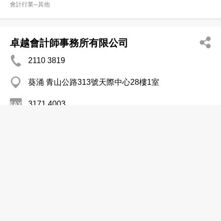
會計行業─其他
卓越會計師事務所有限公司
2110 3819
葵涌 青山公路313號天際中心28樓1室
3171 4003
公司秘書
會計行業─其他
執業會計師
卓匯會計稅務公司
9636 1262
尖沙咀 柯士甸道136-138號金門商業大廈9樓901室
會計行業─其他